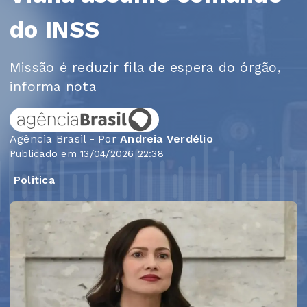
do INSS
Missão é reduzir fila de espera do órgão,
informa nota
Agência Brasil - Por
Andreia Verdélio
Publicado em 13/04/2026 22:38
Politica