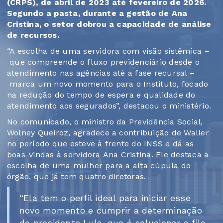
(CRPS), de abril de 2023 até fevereiro de 2026.
Segundo a pasta, durante a gestão de Ana
Cristina, o setor dobrou a capacidade de análise
de recursos.
“A escolha de uma servidora com visão sistêmica –
que compreende o fluxo previdenciário desde o
atendimento nas agências até a fase recursal –
marca um novo momento para o Instituto, focado
na redução do tempo de espera e qualidade do
atendimento aos segurados”, destacou o ministério.
No comunicado, o ministro da Previdência Social,
Wolney Queiroz, agradece a contribuição de Waller
no período que esteve à frente do INSS e dá as
boas-vindas à servidora Ana Cristina. Ele destaca a
escolha de uma mulher para a alta cúpula do
órgão, que já tem quatro diretoras.
“Ela tem o perfil ideal para iniciar esse
novo momento e cumprir a determinação
do presidente Lula, que é solucionar a fila