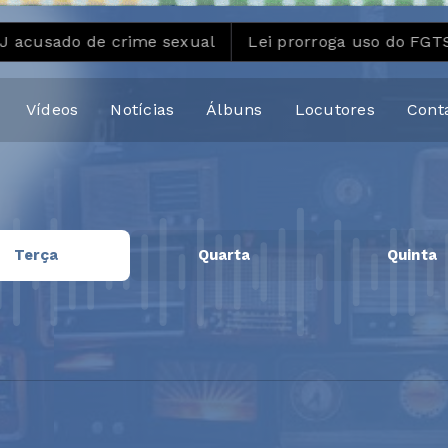
o de crime sexual
Lei prorroga uso do FGTS em hospi
Vídeos
Notícias
Álbuns
Locutores
Cont
Terça
Quarta
Quinta