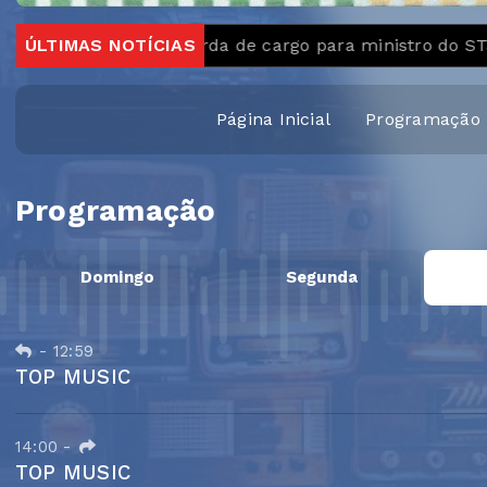
PGR pede perda de cargo para ministro do STJ acusad
ÚLTIMAS NOTÍCIAS
Página Inicial
Programação
Programação
Domingo
Segunda
-
12:59
TOP MUSIC
14:00
-
TOP MUSIC