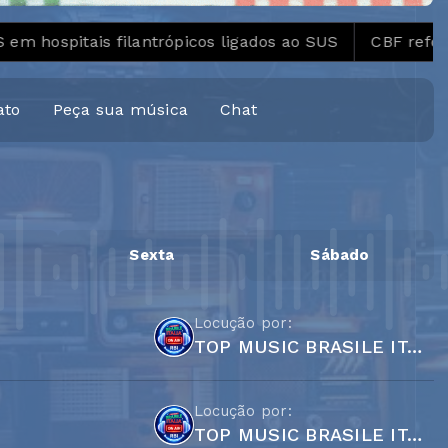
tais filantrópicos ligados ao SUS
CBF reforça paral
ato
Peça sua música
Chat
Sexta
Sábado
Locução por:
TOP MUSIC BRASILE ITALIA
Locução por:
TOP MUSIC BRASILE ITALIA