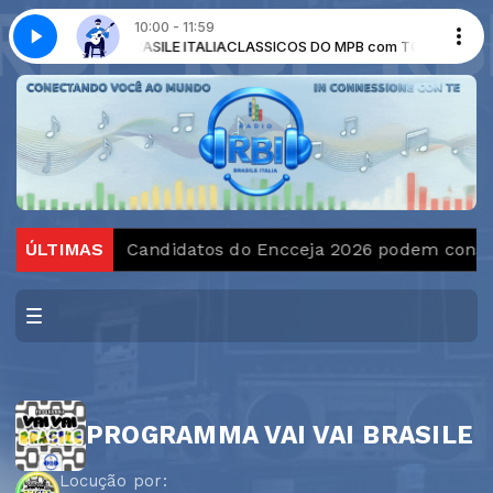
10:00 - 11:59
om TOP MUSIC BRASILE ITALIA
PB - Parte 1
Clássicos da MPB - Parte 1
CLASSICOS DO MPB com TOP MUSIC BRAS
o Brasil
ÚLTIMAS
Candidatos do Encceja 2026 podem consulta
PROGRAMMA VAI VAI BRASILE
Locução por: